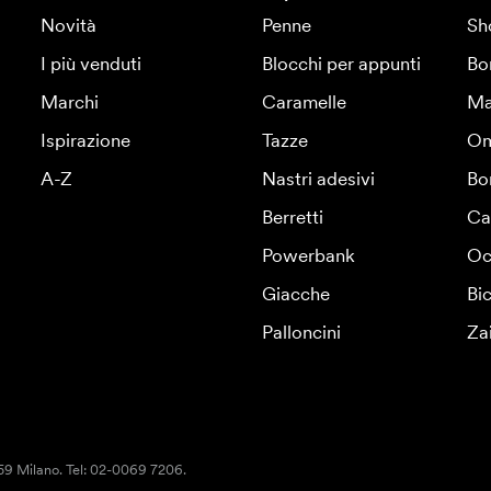
Novità
Penne
Sh
I più venduti
Blocchi per appunti
Bo
Marchi
Caramelle
Ma
Ispirazione
Tazze
Om
A-Z
Nastri adesivi
Bo
Berretti
Ca
Powerbank
Oc
Giacche
Bic
Palloncini
Za
159 Milano. Tel: 02-0069 7206.