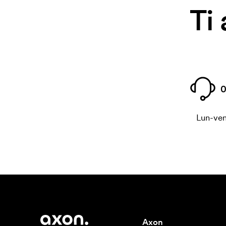
Ti
0
Lun-ven
Axon