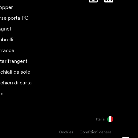
opper
rse porta PC
gneti
brelli
rracce
tarifrangenti
chiali da sole
chieri di carta
ini
Italia
Cookies
Condizioni generali