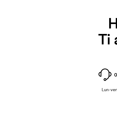
H
Ti
0
Lun-ven