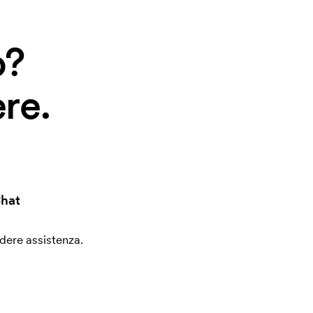
o?
re.
hat
edere assistenza.