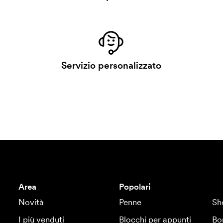
Servizio personalizzato
Area
Popolari
Novità
Penne
Sh
I più venduti
Blocchi per appunti
Bo