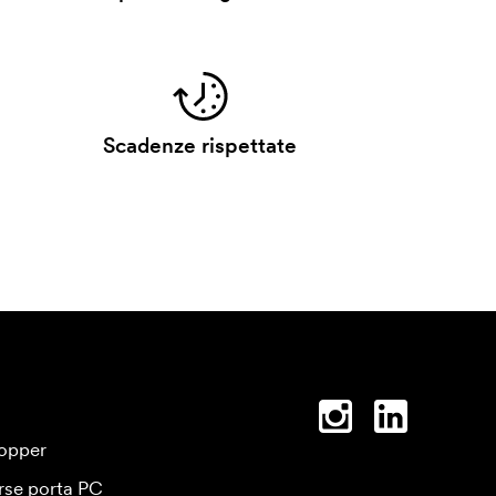
Scadenze rispettate
opper
rse porta PC