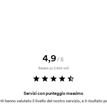
a bozza di stampa? Inviaci il tuo logo
a.
la verifica della solvibilità. La
ssibile pagare con carta.
4,9
/5
ilizza al momento della stampa.
Basato su 2.405 voti
ore da stampare. Se ripeti lo stesso
Servizi con punteggio massimo
enti hanno valutato il livello del nostro servizio, e il risultato p