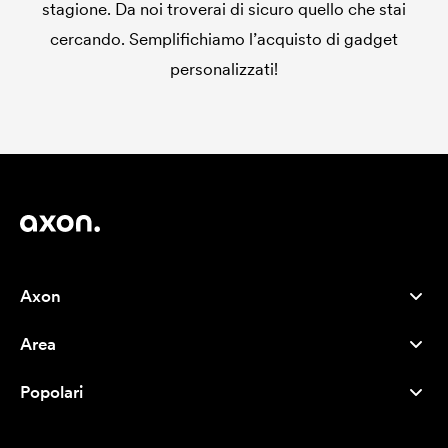
stagione. Da noi troverai di sicuro quello che stai
cercando. Semplifichiamo l’acquisto di gadget
personalizzati!
Axon
Servizio clienti
Area
Chi siamo
Novità
Careers
Popolari
I più venduti
Penne
Sostenibilità
Marchi