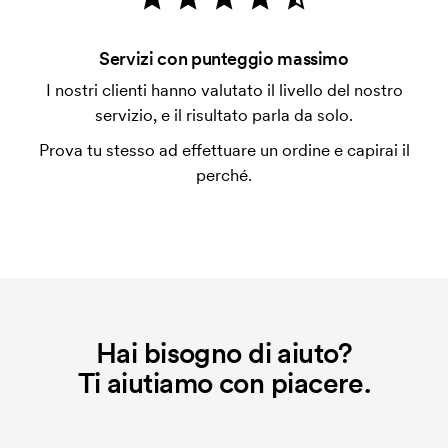
con carta.
Che cos'è l'impianto stampa?
Servizi con punteggio massimo
L'impianto stampa è un tipo di impianto che si
I nostri clienti hanno valutato il livello del nostro
utilizza al momento della stampa. Dobbiamo creare
servizio, e il risultato parla da solo.
un impianto stampa per ogni colore da stampare. Se
Prova tu stesso ad effettuare un ordine e capirai il
ripeti lo stesso ordine, questo costo non viene più
perché.
applicato.
Hai bisogno di aiuto?
Ti aiutiamo con piacere.