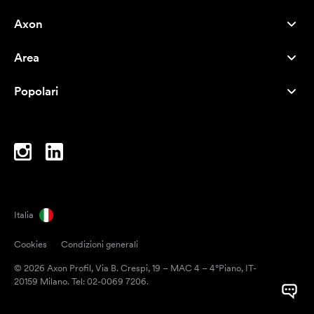
Axon
Servizio clienti
Area
Chi siamo
Novità
Careers
Popolari
I più venduti
Penne
Sostenibilità
Marchi
Shopper
Ispirazione
Blocchi per appunti
A-Z
Borse porta PC
Caramelle
Italia
Magneti
Cookies
Condizioni generali
Tazze
© 2026 Axon Profil, Via B. Crespi, 19 – MAC 4 – 4°Piano, IT-
Ombrelli
20159 Milano. Tel: 02-0069 7206.
Nastri adesivi