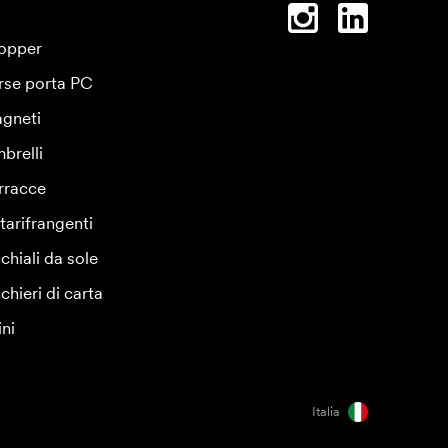
opper
rse porta PC
gneti
brelli
rracce
tarifrangenti
chiali da sole
chieri di carta
ini
Italia