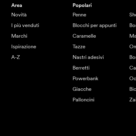
Area
Popolari
Novità
Penne
Sh
I più venduti
Blocchi per appunti
Bo
Marchi
Caramelle
Ma
Ispirazione
Tazze
Om
A-Z
Nastri adesivi
Bo
Berretti
Ca
Powerbank
Oc
Giacche
Bic
Palloncini
Za