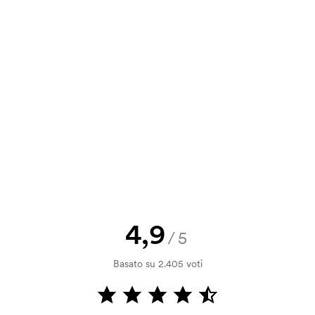
a e il nostro preventivo prima che
a bozza di stampa? Inviaci il tuo logo
a.
la verifica della solvibilità. La
ssibile pagare con carta.
4,9
/5
ilizza al momento della stampa.
Basato su 2.405 voti
ore da stampare. Se ripeti lo stesso