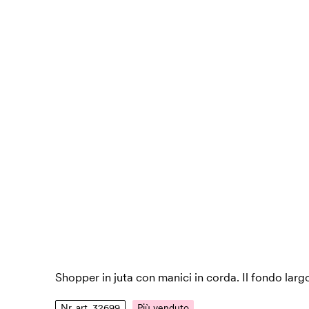
Shopper in juta con manici in corda. Il fondo lar
Nr. art. 32699
Più venduto