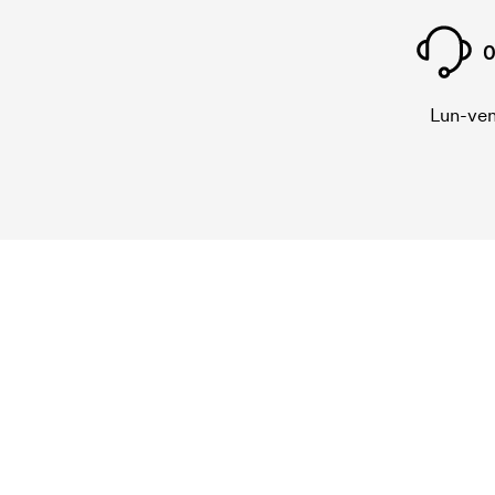
0
Lun-ven