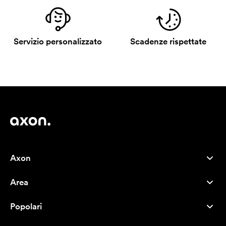
Servizio personalizzato
Scadenze rispettate
Axon
Servizio clienti
Area
Chi siamo
Novità
Careers
Popolari
I più venduti
Penne
Sostenibilità