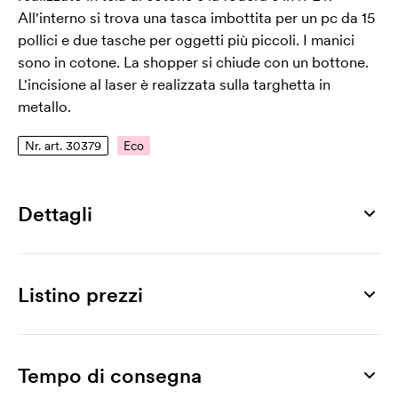
All'interno si trova una tasca imbottita per un pc da 15
pollici e due tasche per oggetti più piccoli. I manici
sono in cotone. La shopper si chiude con un bottone.
L'incisione al laser è realizzata sulla targhetta in
metallo.
Nr. art. 30379
Eco
Dettagli
Numero di articolo
30379
Listino prezzi
Misura
395 x 110 x 390 mm
Prodotto
10 pz
25 pz
50 pz
100 pz
200 pz
300 pz
Max area di stampa
Lemont
11,87
10,44
9,51
8,72
8,29
7,87
Tempo di consegna
230 x 170 mm