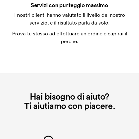
Che cos'è l'impianto stampa?
Servizi con punteggio massimo
L'impianto stampa è un tipo di impianto che si
I nostri clienti hanno valutato il livello del nostro
utilizza al momento della stampa. Dobbiamo creare
servizio, e il risultato parla da solo.
un impianto stampa per ogni colore da stampare. Se
Prova tu stesso ad effettuare un ordine e capirai il
ripeti lo stesso ordine, questo costo non viene più
perché.
applicato.
Hai bisogno di aiuto?
Ti aiutiamo con piacere.