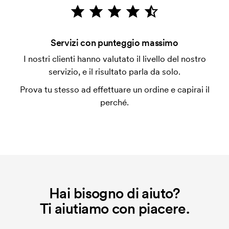
emessa a spedizione avvenuta. È possibile pagare
con carta.
Che cos'è l'impianto stampa?
Servizi con punteggio massimo
L'impianto stampa è un tipo di impianto che si
I nostri clienti hanno valutato il livello del nostro
utilizza al momento della stampa. Dobbiamo creare
servizio, e il risultato parla da solo.
un impianto stampa per ogni colore da stampare. Se
Prova tu stesso ad effettuare un ordine e capirai il
ripeti lo stesso ordine, questo costo non viene più
perché.
applicato.
Hai bisogno di aiuto?
Ti aiutiamo con piacere.