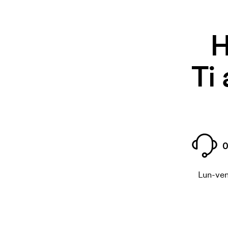
H
Ti
0
Lun-ven