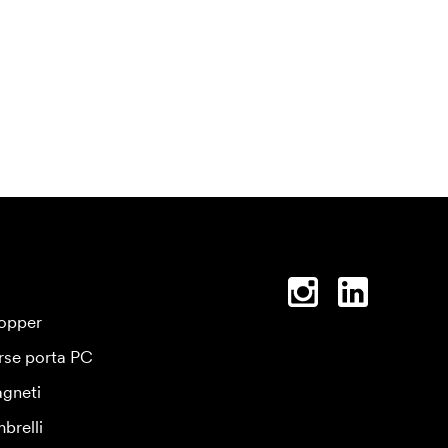
opper
rse porta PC
gneti
brelli