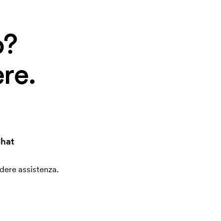
o?
re.
hat
edere assistenza.