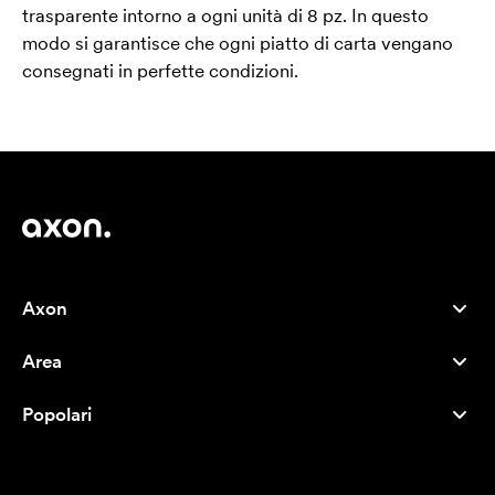
trasparente intorno a ogni unità di 8 pz. In questo
modo si garantisce che ogni piatto di carta vengano
consegnati in perfette condizioni.
Axon
Servizio clienti
Area
Chi siamo
Novità
Careers
Popolari
I più venduti
Penne
Sostenibilità
Marchi
Shopper