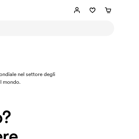
ondiale nel settore degli
al mondo.
o?
re.