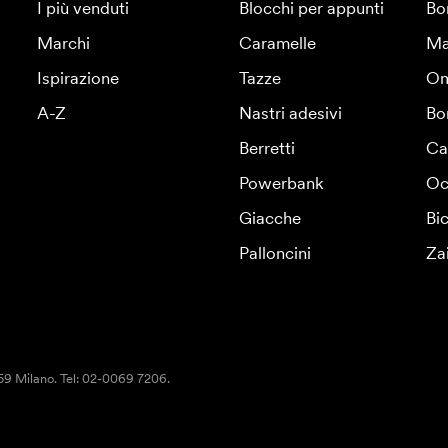
I più venduti
Blocchi per appunti
Bo
Marchi
Caramelle
Ma
Ispirazione
Tazze
Om
A-Z
Nastri adesivi
Bo
Berretti
Ca
Powerbank
Oc
Giacche
Bic
Palloncini
Za
159 Milano. Tel: 02-0069 7206.