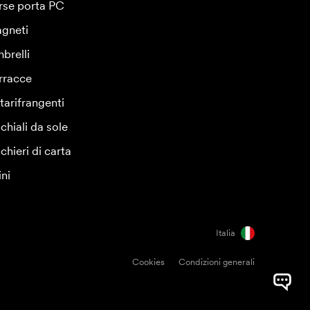
rse porta PC
gneti
brelli
rracce
tarifrangenti
chiali da sole
chieri di carta
ini
Italia
Cookies
Condizioni generali