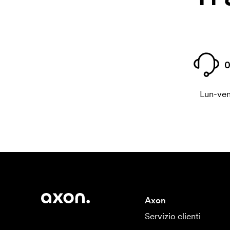
0
Lun-ven
Axon
Servizio clienti