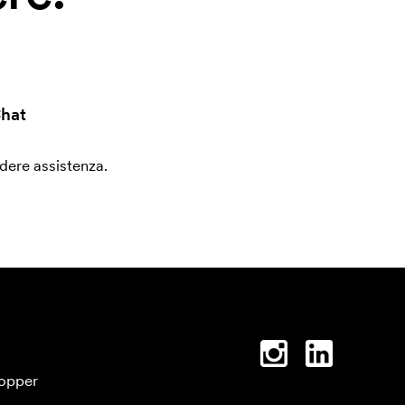
hat
edere assistenza.
opper