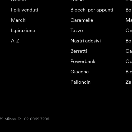
I più venduti
Blocchi per appunti
Bo
Marchi
Caramelle
Ma
Ispirazione
Tazze
Om
A-Z
Nastri adesivi
Bo
Berretti
Ca
Powerbank
Oc
Giacche
Bic
Palloncini
Za
159 Milano. Tel: 02-0069 7206.