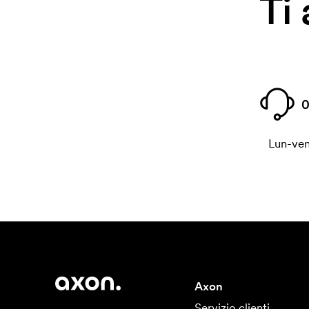
Ti
0
Lun-ven
Axon
Servizio clienti