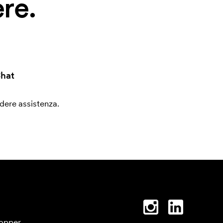
re.
hat
edere assistenza.
opper