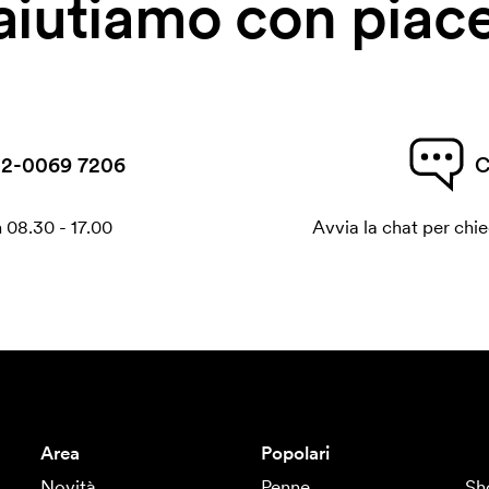
 aiutiamo con piace
2-0069 7206
C
 08.30 - 17.00
Avvia la chat per chi
Area
Popolari
Novità
Penne
Sh