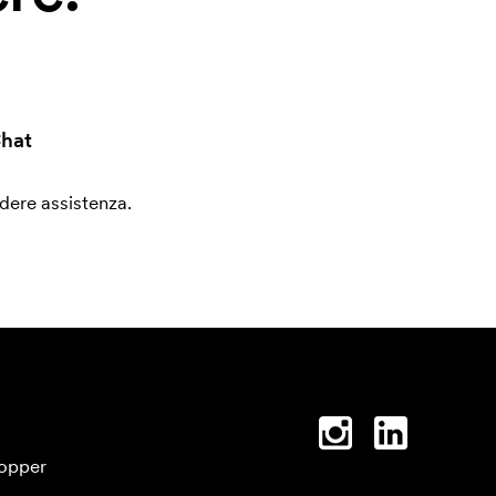
hat
edere assistenza.
opper