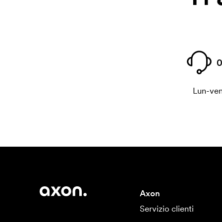
0
Lun-ven
Axon
Servizio clienti