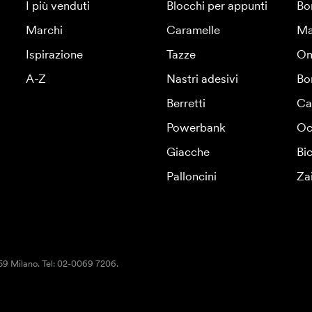
I più venduti
Blocchi per appunti
Bo
Marchi
Caramelle
Ma
Ispirazione
Tazze
Om
A-Z
Nastri adesivi
Bo
Berretti
Ca
Powerbank
Oc
Giacche
Bic
Palloncini
Za
159 Milano. Tel: 02-0069 7206.