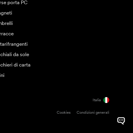
rse porta PC
gneti
brelli
rracce
tarifrangenti
chiali da sole
chieri di carta
ini
Italia
Cookies
Condizioni generali