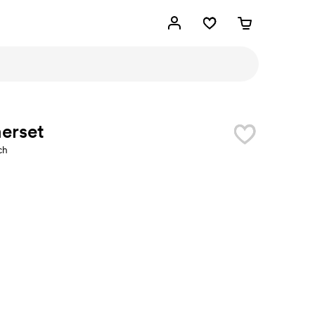
erset
ch