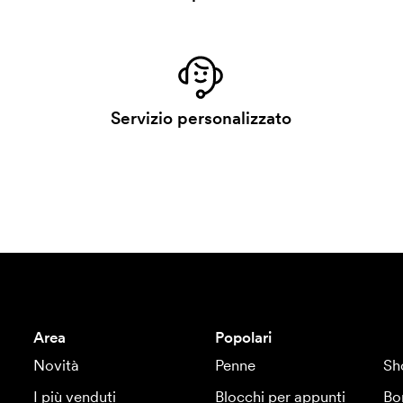
Servizio personalizzato
Area
Popolari
Novità
Penne
Sh
I più venduti
Blocchi per appunti
Bo