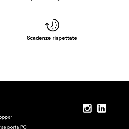
Scadenze rispettate
opper
rse porta PC