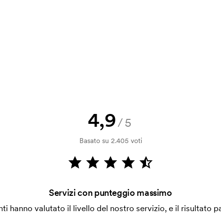
a bozza di stampa? Inviaci il tuo logo
a.
la verifica della solvibilità. La
ssibile pagare con carta.
4,9
/5
ilizza al momento della stampa.
Basato su 2.405 voti
ore da stampare. Se ripeti lo stesso
Servizi con punteggio massimo
enti hanno valutato il livello del nostro servizio, e il risultato p