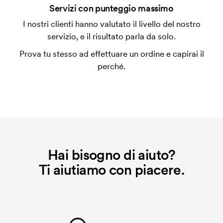
Che cos'è l'impianto stampa?
Servizi con punteggio massimo
L'impianto stampa è un tipo di impianto che si
I nostri clienti hanno valutato il livello del nostro
utilizza al momento della stampa. Dobbiamo creare
servizio, e il risultato parla da solo.
un impianto stampa per ogni colore da stampare. Se
Prova tu stesso ad effettuare un ordine e capirai il
ripeti lo stesso ordine, questo costo non viene più
perché.
applicato.
Hai bisogno di aiuto?
Ti aiutiamo con piacere.