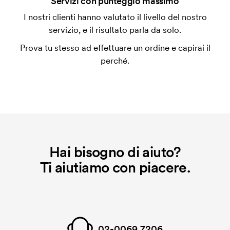
Servizi con punteggio massimo
L'impianto stampa è un tipo di impianto che si
I nostri clienti hanno valutato il livello del nostro
utilizza al momento della stampa. Dobbiamo creare
servizio, e il risultato parla da solo.
un impianto stampa per ogni colore da stampare. Se
Prova tu stesso ad effettuare un ordine e capirai il
ripeti lo stesso ordine, questo costo non viene più
perché.
applicato.
Hai bisogno di aiuto?
Ti aiutiamo con piacere.
02-0069 7206