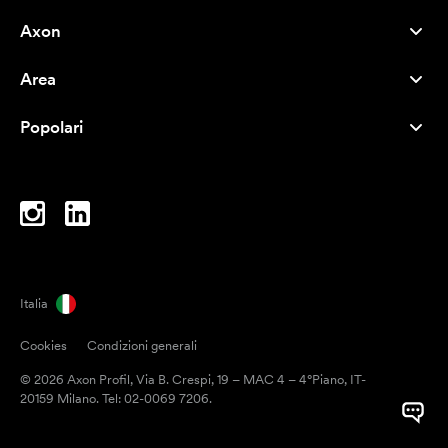
Axon
Servizio clienti
Area
Chi siamo
Novità
Careers
Popolari
I più venduti
Penne
Sostenibilità
Marchi
Shopper
Ispirazione
Blocchi per appunti
A-Z
Borse porta PC
Caramelle
Italia
Magneti
Cookies
Condizioni generali
Tazze
© 2026 Axon Profil, Via B. Crespi, 19 – MAC 4 – 4°Piano, IT-
Ombrelli
20159 Milano. Tel: 02-0069 7206.
Nastri adesivi