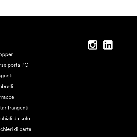
opper
rse porta PC
gneti
brelli
rracce
tarifrangenti
chiali da sole
chieri di carta