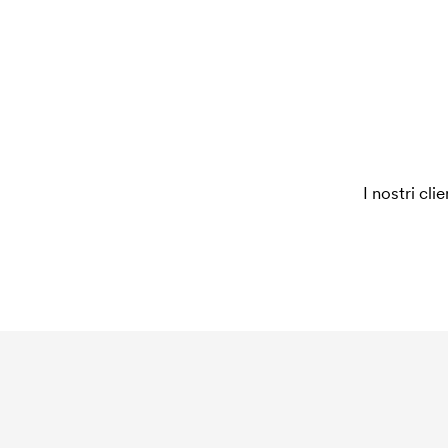
di ricamo. Se ripeti lo stesso ordine, questo cost
I nostri cli