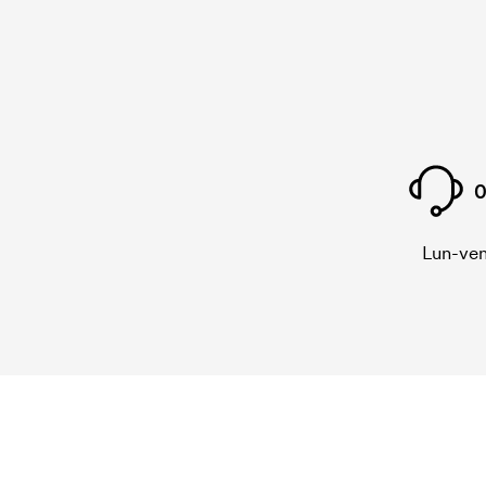
0
Lun-ven