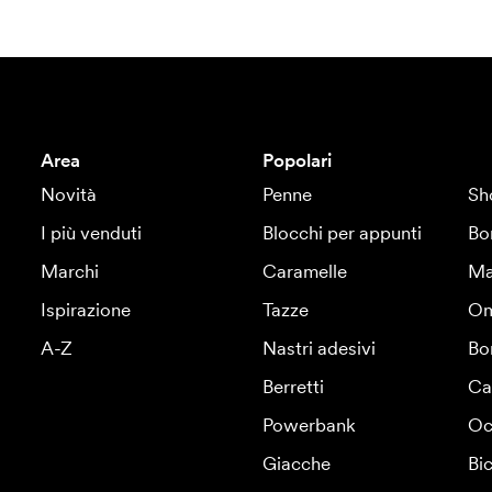
Area
Popolari
Novità
Penne
Sh
I più venduti
Blocchi per appunti
Bo
Marchi
Caramelle
Ma
Ispirazione
Tazze
Om
A-Z
Nastri adesivi
Bo
Berretti
Ca
Powerbank
Oc
Giacche
Bic