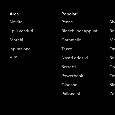
Area
Popolari
Novità
Penne
Sh
I più venduti
Blocchi per appunti
Bo
Marchi
Caramelle
Ma
Ispirazione
Tazze
Om
A-Z
Nastri adesivi
Bo
Berretti
Ca
Powerbank
Oc
Giacche
Bic
Palloncini
Za