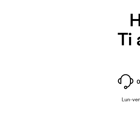
H
Ti
0
Lun-ven