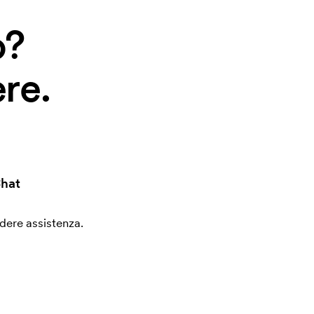
o?
re.
hat
edere assistenza.