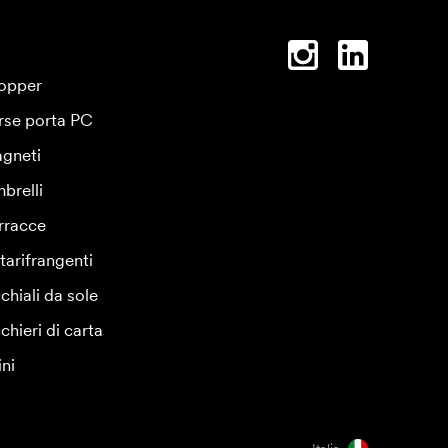
opper
rse porta PC
gneti
brelli
rracce
tarifrangenti
chiali da sole
chieri di carta
ini