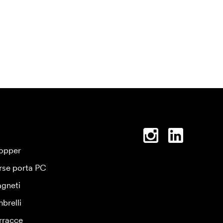
opper
rse porta PC
gneti
brelli
rracce