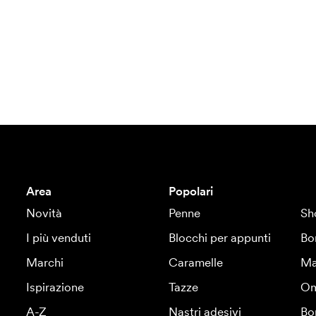
Area
Popolari
Novità
Penne
Sh
I più venduti
Blocchi per appunti
Bo
Marchi
Caramelle
Ma
Ispirazione
Tazze
Om
A-Z
Nastri adesivi
Bo