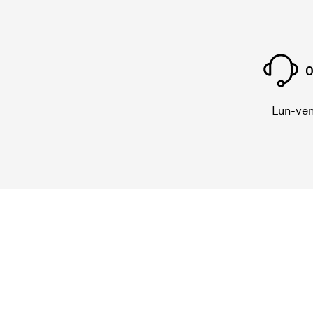
0
Lun-ven