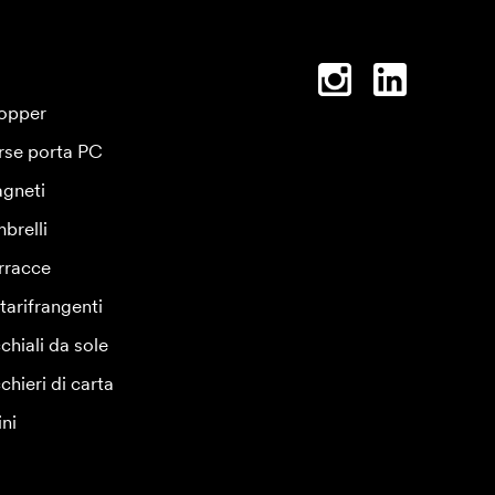
opper
rse porta PC
gneti
brelli
rracce
tarifrangenti
chiali da sole
chieri di carta
ini