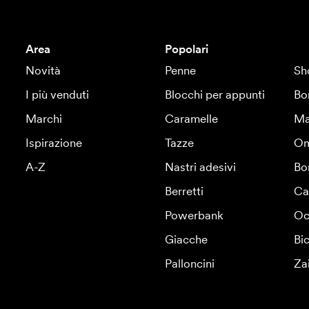
Area
Popolari
Novità
Penne
Sh
I più venduti
Blocchi per appunti
Bo
Marchi
Caramelle
Ma
Ispirazione
Tazze
Om
A-Z
Nastri adesivi
Bo
Berretti
Ca
Powerbank
Oc
Giacche
Bic
Palloncini
Za