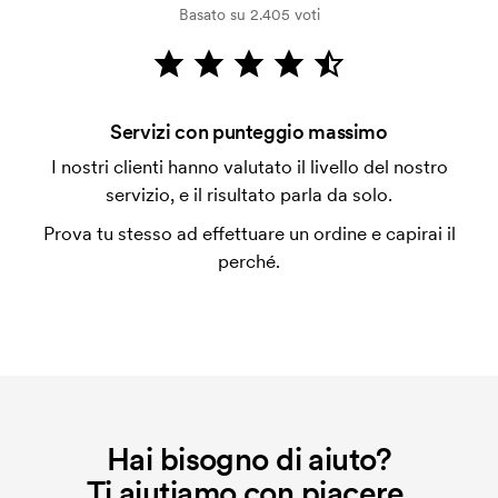
Basato su 2.405 voti
dalla verifica della solvibilità. La fattura verrà
emessa a spedizione avvenuta. È possibile pagare
con carta.
Che cos'è un cliché di ricamo?
Servizi con punteggio massimo
Il cliché di ricamo è un file digitale che comunica alla
I nostri clienti hanno valutato il livello del nostro
macchina di ricamo quale grafica dovrà essere
servizio, e il risultato parla da solo.
ricamata. Per ogni nuova grafica da ricamare
Prova tu stesso ad effettuare un ordine e capirai il
dobbiamo creare un cliché di ricamo. Se ripeti lo
perché.
stesso ordine, questo costo non viene più applicato.
Hai bisogno di aiuto?
Ti aiutiamo con piacere.