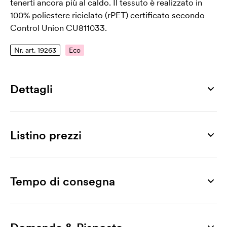
tenerti ancora più al caldo. Il tessuto è realizzato in
100% poliestere riciclato (rPET) certificato secondo
Control Union CU811033.
Nr. art. 19263
Eco
Dettagli
Numero di articolo
19263
Listino prezzi
Taglia
one size
Prodotto
20 pz
30 pz
50 pz
100 pz
200 pz
300 pz
Materiale
Esme
7,51
6,93
5,78
5,20
4,87
4,62
Tempo di consegna
rPET
Stampa
Colori
Ricamo
3,22
2,64
2,15
1,98
1,73
1,65
grey, french navy, black