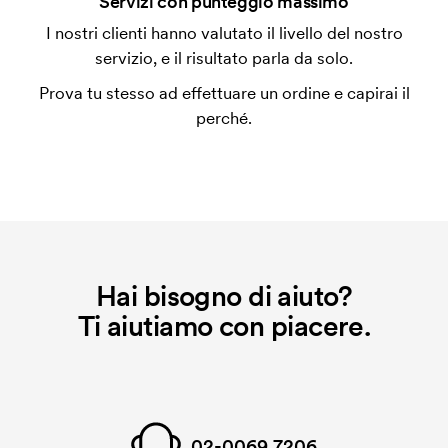
Servizi con punteggio massimo
Il cliché di ricamo è un file digitale che comunica alla
I nostri clienti hanno valutato il livello del nostro
macchina di ricamo quale grafica dovrà essere
servizio, e il risultato parla da solo.
ricamata. Per ogni nuova grafica da ricamare
Prova tu stesso ad effettuare un ordine e capirai il
dobbiamo creare un cliché di ricamo. Se ripeti lo
perché.
stesso ordine, questo costo non viene più applicato.
Hai bisogno di aiuto?
Ti aiutiamo con piacere.
02-0069 7206