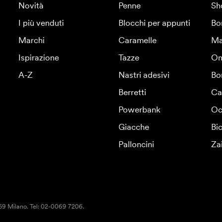
Novità
Penne
Sh
I più venduti
Blocchi per appunti
Bo
Marchi
Caramelle
Ma
Ispirazione
Tazze
Om
A-Z
Nastri adesivi
Bo
Berretti
Ca
Powerbank
Oc
Giacche
Bic
Palloncini
Za
159 Milano. Tel: 02-0069 7206.