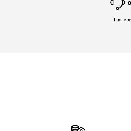
0
Lun-ven