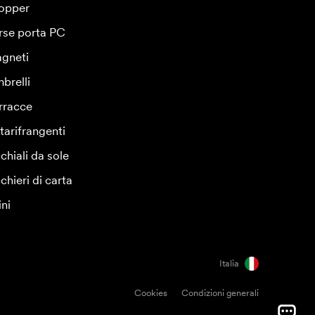
opper
rse porta PC
gneti
brelli
rracce
tarifrangenti
chiali da sole
chieri di carta
ini
Italia
Cookies
Condizioni generali