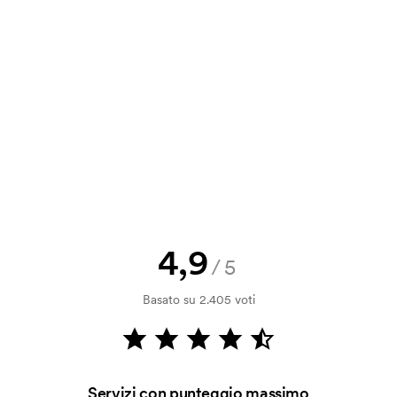
a e il nostro preventivo prima che
a bozza di stampa? Inviaci il tuo logo
a.
la verifica della solvibilità. La
ssibile pagare con carta.
4,9
/5
a alla macchina di ricamo quale grafica
Basato su 2.405 voti
a ricamare dobbiamo creare un cliché
o non viene più applicato.
Servizi con punteggio massimo