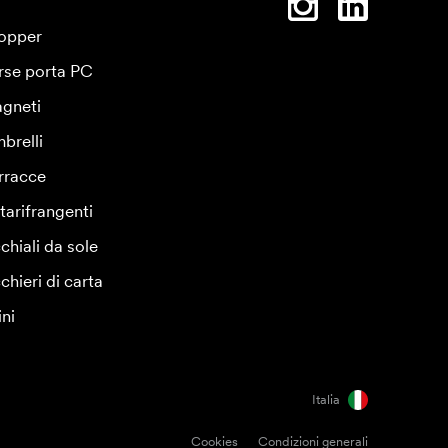
opper
rse porta PC
gneti
brelli
rracce
tarifrangenti
chiali da sole
chieri di carta
ini
Italia
Cookies
Condizioni generali