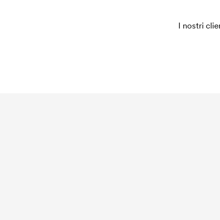
Per alcuni prodotti si applica un costo iniziale per
è necessario per coprire le spese del setup inizia
I nostri cli
ripeti lo stesso ordine.