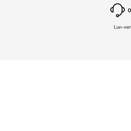
0
Lun-ven