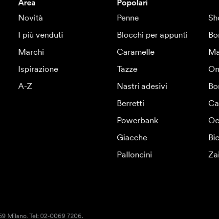
Area
Popolari
Novità
Penne
Sh
I più venduti
Blocchi per appunti
Bo
Marchi
Caramelle
Ma
Ispirazione
Tazze
Om
A-Z
Nastri adesivi
Bo
Berretti
Ca
Powerbank
Oc
Giacche
Bic
Palloncini
Za
159 Milano. Tel: 02-0069 7206.