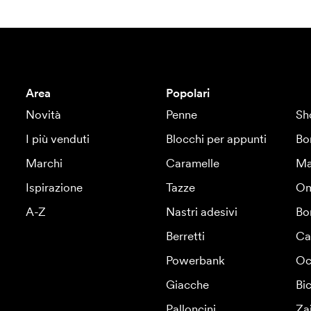
Area
Popolari
Novità
Penne
Sh
I più venduti
Blocchi per appunti
Bo
Marchi
Caramelle
Ma
Ispirazione
Tazze
Om
A-Z
Nastri adesivi
Bo
Berretti
Ca
Powerbank
Oc
Giacche
Bic
Palloncini
Za