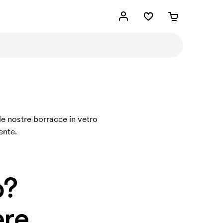
le nostre borracce in vetro
ente.
o?
re.