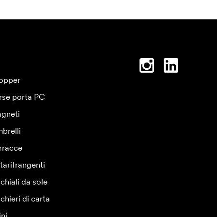
opper
rse porta PC
gneti
brelli
rracce
tarifrangenti
chiali da sole
chieri di carta
ini