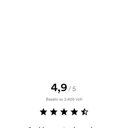
a e il nostro preventivo prima che
a bozza di stampa? Inviaci il tuo logo
a.
la verifica della solvibilità. La
ssibile pagare con carta.
4,9
/5
ilizza al momento della stampa.
Basato su 2.405 voti
ore da stampare. Se ripeti lo stesso