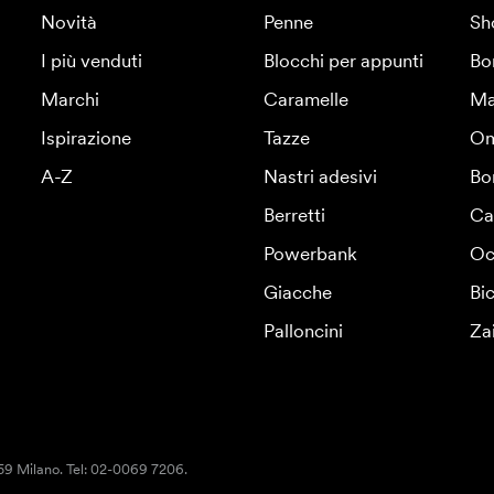
Novità
Penne
Sh
I più venduti
Blocchi per appunti
Bo
Marchi
Caramelle
Ma
Ispirazione
Tazze
Om
A-Z
Nastri adesivi
Bo
Berretti
Ca
Powerbank
Oc
Giacche
Bic
Palloncini
Za
159 Milano. Tel: 02-0069 7206.