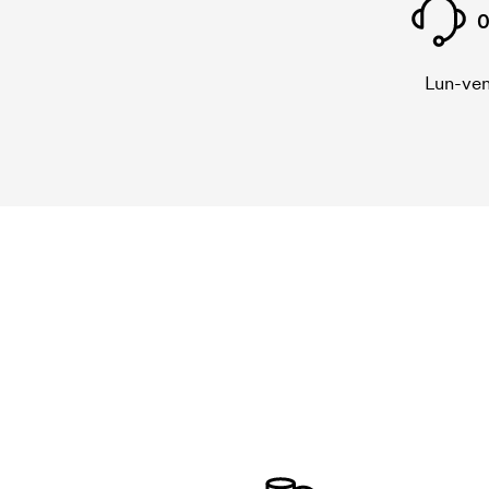
0
Lun-ven