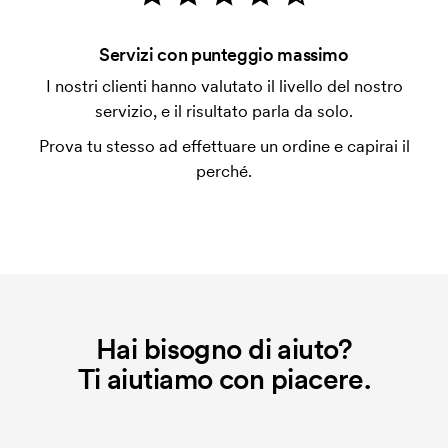
con carta.
Che cos'è il costo iniziale?
Servizi con punteggio massimo
Per alcuni prodotti si applica un costo iniziale per la
I nostri clienti hanno valutato il livello del nostro
personalizzazione. Il costo iniziale è necessario per
servizio, e il risultato parla da solo.
coprire le spese del setup iniziale. Questo costo si
Prova tu stesso ad effettuare un ordine e capirai il
applica anche se ripeti lo stesso ordine.
perché.
Hai bisogno di aiuto?
Ti aiutiamo con piacere.