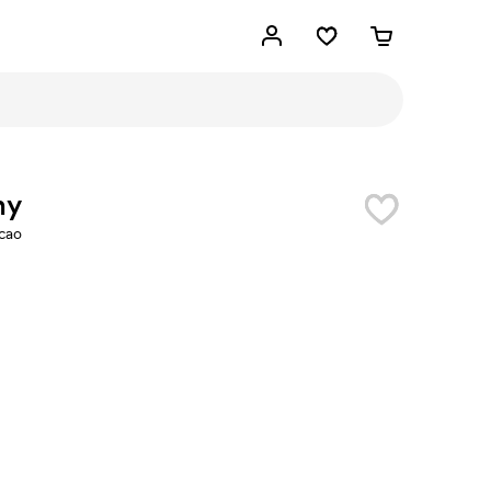
ny
cao