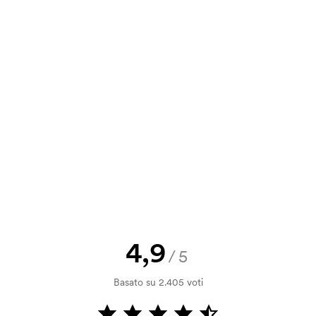
va, puoi inviare il tuo ordine a
ite, black
a e il nostro preventivo prima che
a bozza di stampa? Inviaci il tuo logo
a.
la verifica della solvibilità. La
ssibile pagare con carta.
4,9
/5
ilizza al momento della stampa.
Basato su 2.405 voti
ore da stampare. Se ripeti lo stesso