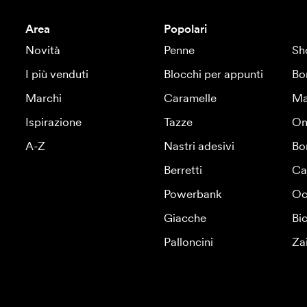
Area
Popolari
Novità
Penne
Sh
I più venduti
Blocchi per appunti
Bo
Marchi
Caramelle
Ma
Ispirazione
Tazze
Om
A-Z
Nastri adesivi
Bo
Berretti
Ca
Powerbank
Oc
Giacche
Bic
Palloncini
Za