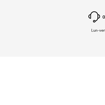
0
Lun-ven