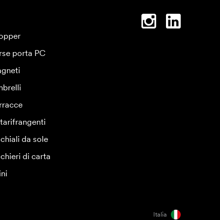
opper
rse porta PC
gneti
brelli
rracce
tarifrangenti
chiali da sole
chieri di carta
ini
Italia