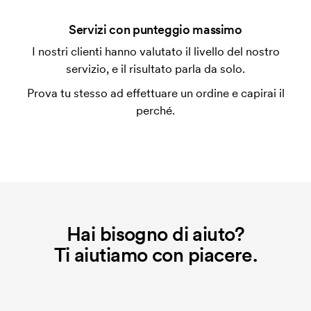
un impianto stampa per ogni colore da stampare. Se
Servizi con punteggio massimo
ripeti lo stesso ordine, questo costo non viene più
applicato.
I nostri clienti hanno valutato il livello del nostro
servizio, e il risultato parla da solo.
Prova tu stesso ad effettuare un ordine e capirai il
perché.
Hai bisogno di aiuto?
Ti aiutiamo con piacere.