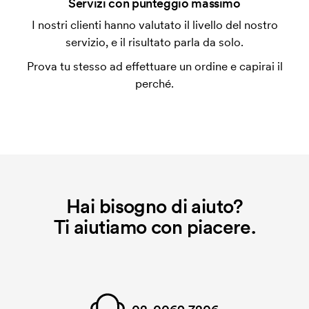
Servizi con punteggio massimo
L'impianto stampa è un tipo di impianto che si
I nostri clienti hanno valutato il livello del nostro
utilizza al momento della stampa. Dobbiamo creare
servizio, e il risultato parla da solo.
un impianto stampa per ogni colore da stampare. Se
Prova tu stesso ad effettuare un ordine e capirai il
ripeti lo stesso ordine, questo costo non viene più
perché.
applicato.
Hai bisogno di aiuto?
Ti aiutiamo con piacere.