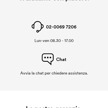
dobbiamo creare un cliché di ricamo. Se ripeti lo
stesso ordine, questo costo non viene più applicato.
02-0069 7206
Lun-ven 08.30 - 17.00
Chat
Avvia la chat per chiedere assistenza.