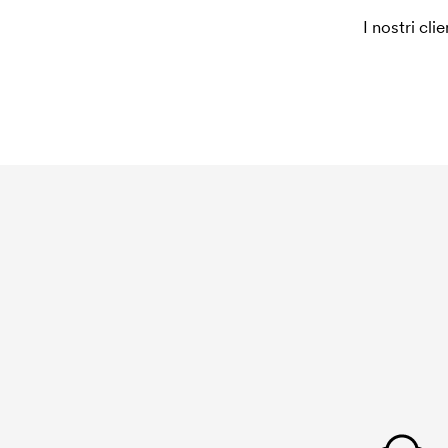
Che cos'è un cliché di ricamo?
I nostri cli
Il cliché di ricamo è un file digitale che comunic
dovrà essere ricamata. Per ogni nuova grafica d
di ricamo. Se ripeti lo stesso ordine, questo cost