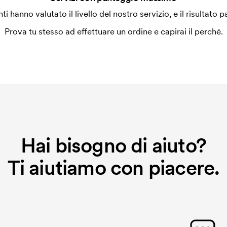
enti hanno valutato il livello del nostro servizio, e il risultato p
a alla macchina di ricamo quale grafica
a ricamare dobbiamo creare un cliché
Prova tu stesso ad effettuare un ordine e capirai il perché.
o non viene più applicato.
Hai bisogno di aiuto?
Ti aiutiamo con piacere.