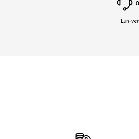
0
Lun-ven