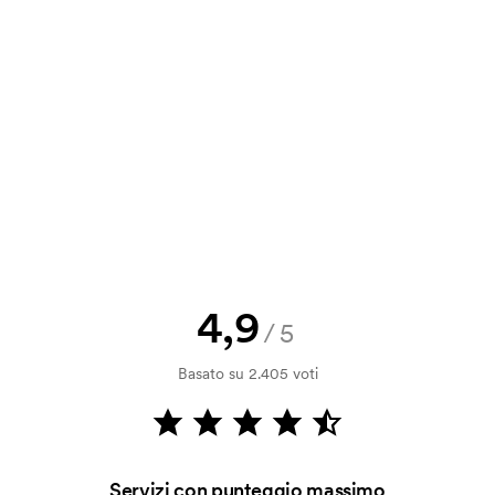
a e il nostro preventivo prima che
a bozza di stampa? Inviaci il tuo logo
a.
la verifica della solvibilità. La
ssibile pagare con carta.
4,9
/5
 invece di stamparlo?
712). La stampa non è un sistema di
Basato su 2.405 voti
a si rovina facilmente.
 sul lato dei cappellini?
bile ricamare sulla visiera.
Servizi con punteggio massimo