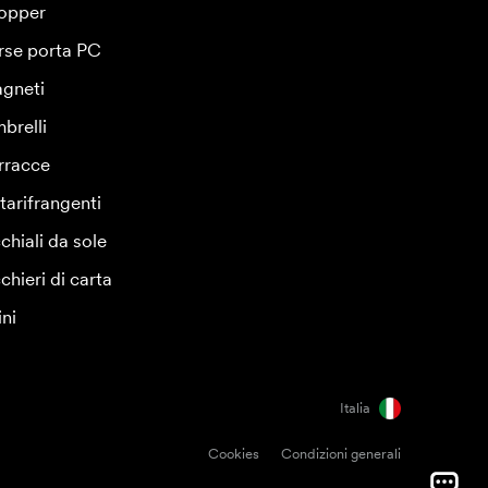
opper
rse porta PC
gneti
brelli
rracce
tarifrangenti
chiali da sole
chieri di carta
ini
Italia
Cookies
Condizioni generali