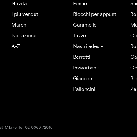
Novità
Penne
Sh
I più venduti
Blocchi per appunti
Bo
Marchi
Caramelle
Ma
Ispirazione
Tazze
Om
A-Z
Nastri adesivi
Bo
Berretti
Ca
Powerbank
Oc
Giacche
Bic
Palloncini
Za
159 Milano. Tel: 02-0069 7206.