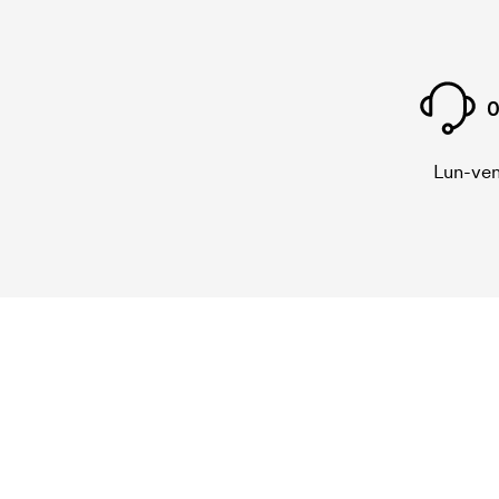
0
Lun-ven