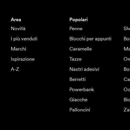
Area
Popolari
Novità
Penne
Sh
I più venduti
Blocchi per appunti
Bo
Marchi
Caramelle
Ma
Ispirazione
Tazze
Om
A-Z
Nastri adesivi
Bo
Berretti
Ca
Powerbank
Oc
Giacche
Bic
Palloncini
Za