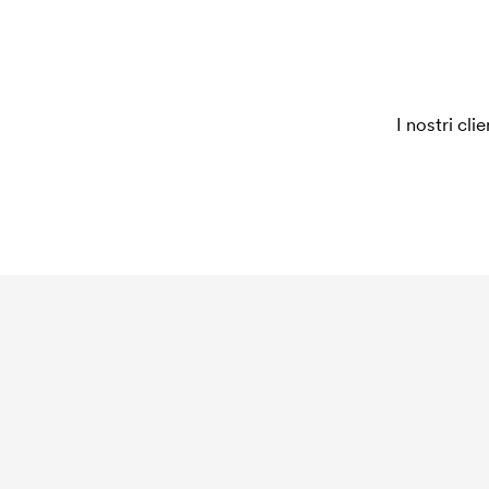
ordine, questo costo non viene più applicato.
I nostri cli