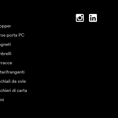
opper
rse porta PC
gneti
brelli
rracce
tarifrangenti
chiali da sole
chieri di carta
ini