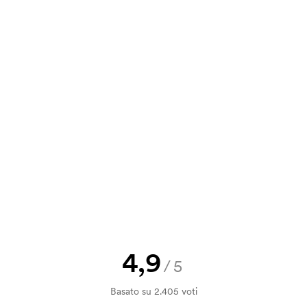
e. È molto semplice da usare ed è lì
va, puoi inviare il tuo ordine a
a e il nostro preventivo prima che
a bozza di stampa? Inviaci il tuo logo
a.
la verifica della solvibilità. La
ssibile pagare con carta.
4,9
/5
ilizza al momento della stampa.
Basato su 2.405 voti
ore da stampare. Se ripeti lo stesso