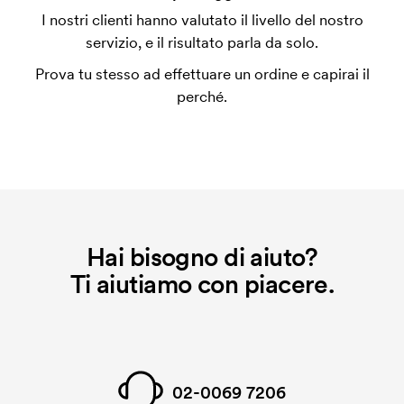
L'impianto stampa è un tipo di impianto che si
I nostri clienti hanno valutato il livello del nostro
utilizza al momento della stampa. Dobbiamo creare
servizio, e il risultato parla da solo.
un impianto stampa per ogni colore da stampare. Se
Prova tu stesso ad effettuare un ordine e capirai il
ripeti lo stesso ordine, questo costo non viene più
perché.
applicato.
Hai bisogno di aiuto?
Ti aiutiamo con piacere.
02-0069 7206