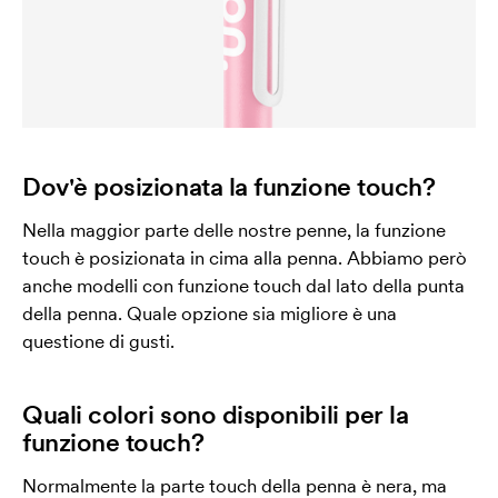
Dov'è posizionata la funzione touch?
Nella maggior parte delle nostre penne, la funzione
touch è posizionata in cima alla penna. Abbiamo però
anche modelli con funzione touch dal lato della punta
della penna. Quale opzione sia migliore è una
questione di gusti.
Quali colori sono disponibili per la
funzione touch?
Normalmente la parte touch della penna è nera, ma