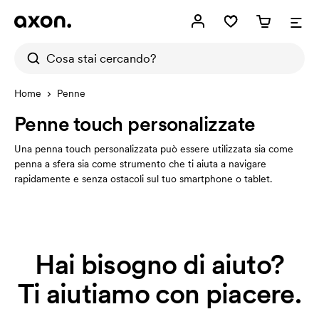
Home
Penne
Penne touch personalizzate
Una penna touch personalizzata può essere utilizzata sia come
penna a sfera sia come strumento che ti aiuta a navigare
rapidamente e senza ostacoli sul tuo smartphone o tablet.
Hai bisogno di aiuto?
Ti aiutiamo con piacere.