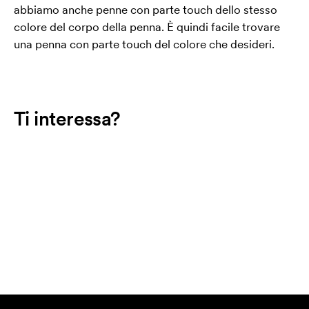
abbiamo anche penne con parte touch dello stesso
colore del corpo della penna. È quindi facile trovare
una penna con parte touch del colore che desideri.
Ti interessa?