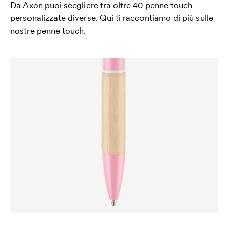
Da Axon puoi scegliere tra oltre 40 penne touch
personalizzate diverse. Qui ti raccontiamo di più sulle
nostre penne touch.