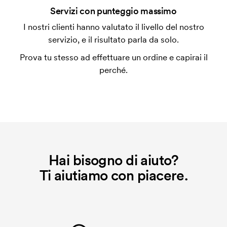
Che cos'è l'impianto stampa?
Servizi con punteggio massimo
L'impianto stampa è un tipo di impianto che si
I nostri clienti hanno valutato il livello del nostro
utilizza al momento della stampa. Dobbiamo creare
servizio, e il risultato parla da solo.
un impianto stampa per ogni colore da stampare. Se
Prova tu stesso ad effettuare un ordine e capirai il
ripeti lo stesso ordine, questo costo non viene più
perché.
applicato.
Che cos'è il costo iniziale?
Per alcuni prodotti si applica un costo iniziale per la
personalizzazione. Il costo iniziale è necessario per
coprire le spese del setup iniziale. Questo costo si
applica anche se ripeti lo stesso ordine.
Hai bisogno di aiuto?
Ti aiutiamo con piacere.