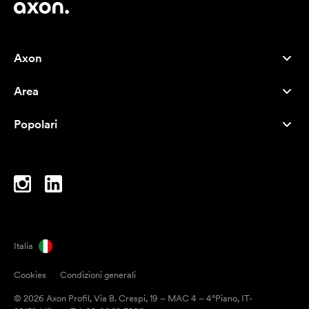
Axon
Servizio clienti
Area
Chi siamo
Novità
Careers
Popolari
I più venduti
Penne
Sostenibilità
Marchi
Shopper
Ispirazione
Blocchi per appunti
A-Z
Borse porta PC
Caramelle
Italia
Magneti
Cookies
Condizioni generali
Tazze
© 2026 Axon Profil, Via B. Crespi, 19 – MAC 4 – 4°Piano, IT-
Ombrelli