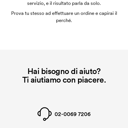
utilizza al momento della stampa. Dobbiamo creare
servizio, e il risultato parla da solo.
un impianto stampa per ogni colore da stampare. Se
Prova tu stesso ad effettuare un ordine e capirai il
ripeti lo stesso ordine, questo costo non viene più
perché.
applicato.
Hai bisogno di aiuto?
Ti aiutiamo con piacere.
02-0069 7206