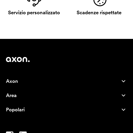
Servizio personalizzato
Scadenze rispettate
Axon
Servizio clienti
Area
Chi siamo
Novità
Careers
Popolari
I più venduti
Penne
Sostenibilità
Marchi
Shopper
Ispirazione