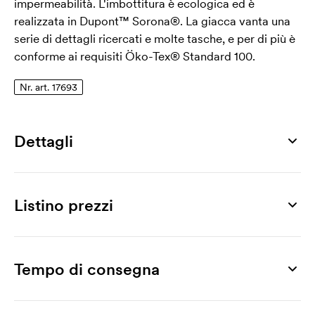
impermeabilità. L'imbottitura è ecologica ed è
realizzata in Dupont™ Sorona®. La giacca vanta una
serie di dettagli ricercati e molte tasche, e per di più è
conforme ai requisiti Öko-Tex® Standard 100.
Nr. art. 17693
Dettagli
Numero di articolo
17693
Listino prezzi
Taglia
S, M, L, XL, XXL, 3XL, 4XL
Prodotto
5 pz
10 pz
20 pz
30 pz
40 pz
50 pz
Materiale
Men’s Cross Jacket 430M
101,00
93,97
89,02
84,89
83,90
82,50
Tempo di consegna
100% poliestere
Stampa
Colori