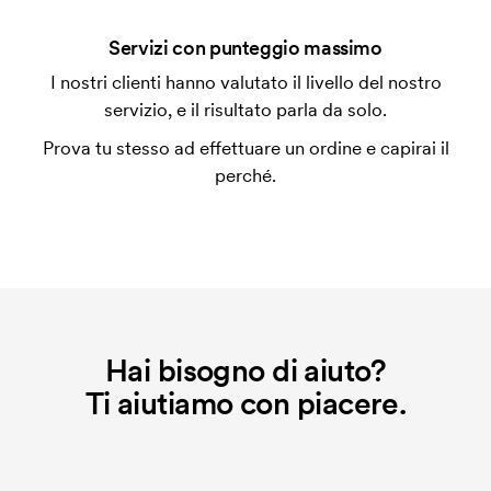
Si possono mescolare le misure?
Servizi con punteggio massimo
Sì, va bene.
I nostri clienti hanno valutato il livello del nostro
servizio, e il risultato parla da solo.
Dove si può stampare?
In genere si può stampare ovunque, pero' non più
Prova tu stesso ad effettuare un ordine e capirai il
vicino di 30mm da una cucitura.
perché.
Che cos'è l'impianto stampa?
L'impianto stampa è un tipo di impianto che si
utilizza al momento della stampa. Dobbiamo creare
un impianto stampa per ogni colore da stampare. Se
ripeti lo stesso ordine, questo costo non viene più
applicato.
Hai bisogno di aiuto?
Ti aiutiamo con piacere.