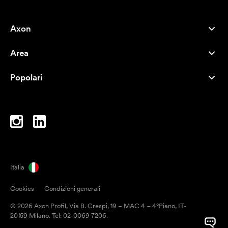
Axon
Servizio clienti
Area
Chi siamo
Novità
Careers
Popolari
I più venduti
Penne
Sostenibilità
Marchi
Shopper
Ispirazione
Blocchi per appunti
A-Z
Borse porta PC
Caramelle
Italia
Magneti
Cookies
Condizioni generali
Tazze
© 2026 Axon Profil, Via B. Crespi, 19 – MAC 4 – 4°Piano, IT-
Ombrelli
20159 Milano. Tel: 02-0069 7206.