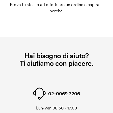
Prova tu stesso ad effettuare un ordine e capirai il
ripeti lo stesso ordine, questo costo non viene più
perché.
applicato.
Che cos'è il costo iniziale?
Per alcuni prodotti si applica un costo iniziale per la
personalizzazione. Il costo iniziale è necessario per
coprire le spese del setup iniziale. Questo costo si
applica anche se ripeti lo stesso ordine.
Hai bisogno di aiuto?
Ti aiutiamo con piacere.
02-0069 7206
Lun-ven 08.30 - 17.00