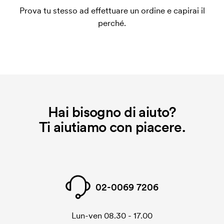
un impianto stampa per ogni colore da stampare. Se
Prova tu stesso ad effettuare un ordine e capirai il
ripeti lo stesso ordine, questo costo non viene più
perché.
applicato.
Hai bisogno di aiuto?
Ti aiutiamo con piacere.
02-0069 7206
Lun-ven 08.30 - 17.00