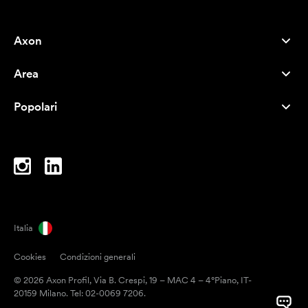
Axon
Servizio clienti
Area
Chi siamo
Novità
Careers
Popolari
I più venduti
Penne
Sostenibilità
Marchi
Shopper
Ispirazione
Blocchi per appunti
A-Z
Borse porta PC
Caramelle
Italia
Magneti
Cookies
Condizioni generali
Tazze
© 2026 Axon Profil, Via B. Crespi, 19 – MAC 4 – 4°Piano, IT-
Ombrelli
20159 Milano. Tel: 02-0069 7206.