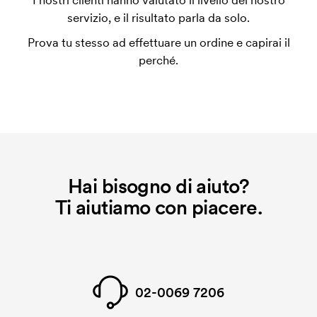
I nostri clienti hanno valutato il livello del nostro
utilizza al momento della stampa. Dobbiamo creare
servizio, e il risultato parla da solo.
un impianto stampa per ogni colore da stampare. Se
Prova tu stesso ad effettuare un ordine e capirai il
ripeti lo stesso ordine, questo costo non viene più
perché.
applicato.
Che cos'è il costo iniziale?
Per alcuni prodotti si applica un costo iniziale per la
personalizzazione. Il costo iniziale è necessario per
coprire le spese del setup iniziale. Questo costo si
applica anche se ripeti lo stesso ordine.
Hai bisogno di aiuto?
Ti aiutiamo con piacere.
02-0069 7206