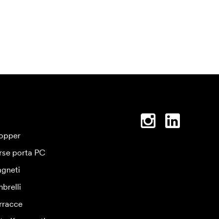
opper
rse porta PC
gneti
brelli
rracce