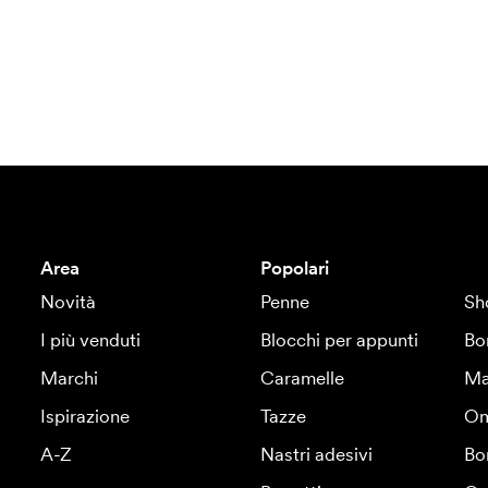
Area
Popolari
Novità
Penne
Sh
I più venduti
Blocchi per appunti
Bo
Marchi
Caramelle
Ma
Ispirazione
Tazze
Om
A-Z
Nastri adesivi
Bo