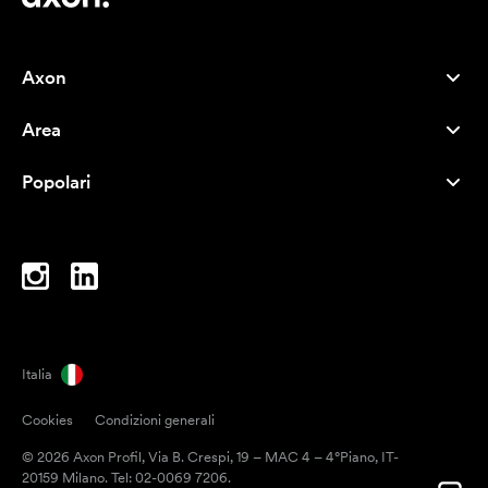
Axon
Servizio clienti
Area
Chi siamo
Novità
Careers
Popolari
I più venduti
Penne
Sostenibilità
Marchi
Shopper
Ispirazione
Blocchi per appunti
A-Z
Borse porta PC
Caramelle
Italia
Magneti
Cookies
Condizioni generali
Tazze
© 2026 Axon Profil, Via B. Crespi, 19 – MAC 4 – 4°Piano, IT-
Ombrelli
20159 Milano. Tel: 02-0069 7206.