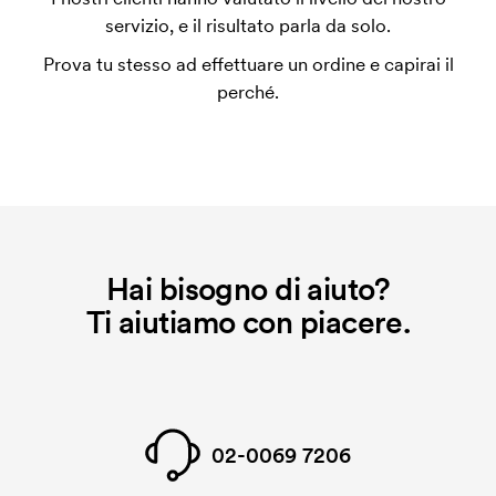
utilizza al momento della stampa. Dobbiamo creare
servizio, e il risultato parla da solo.
un impianto stampa per ogni colore da stampare. Se
Prova tu stesso ad effettuare un ordine e capirai il
ripeti lo stesso ordine, questo costo non viene più
perché.
applicato.
Hai bisogno di aiuto?
Ti aiutiamo con piacere.
02-0069 7206