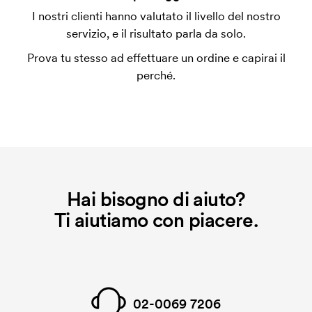
Per alcuni prodotti si applica un costo iniziale per la
I nostri clienti hanno valutato il livello del nostro
personalizzazione. Il costo iniziale è necessario per
servizio, e il risultato parla da solo.
coprire le spese del setup iniziale. Questo costo si
Prova tu stesso ad effettuare un ordine e capirai il
applica anche se ripeti lo stesso ordine.
perché.
Hai bisogno di aiuto?
Ti aiutiamo con piacere.
02-0069 7206