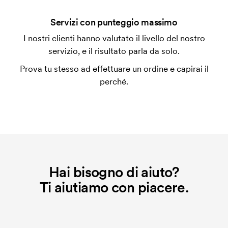
Si possono mescolare le misure?
Servizi con punteggio massimo
Sì, va bene.
I nostri clienti hanno valutato il livello del nostro
servizio, e il risultato parla da solo.
Dove si può stampare?
In genere si può stampare ovunque, pero' non più
Prova tu stesso ad effettuare un ordine e capirai il
vicino di 30mm da una cucitura.
perché.
Che cos'è un cliché di ricamo?
Il cliché di ricamo è un file digitale che comunica alla
macchina di ricamo quale grafica dovrà essere
ricamata. Per ogni nuova grafica da ricamare
dobbiamo creare un cliché di ricamo. Se ripeti lo
stesso ordine, questo costo non viene più applicato.
Hai bisogno di aiuto?
Ti aiutiamo con piacere.